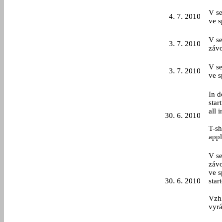
V s
4. 7. 2010
ve s
V s
3. 7. 2010
závo
V s
3. 7. 2010
ve s
In d
star
all i
30. 6. 2010
T-sh
appl
V s
závo
ve s
30. 6. 2010
star
Vzhl
vyr