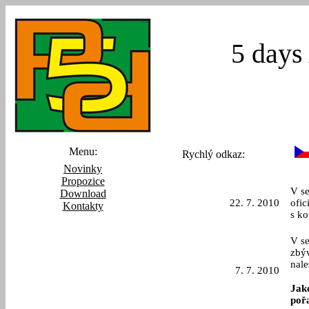
5 days
Menu:
Rychlý odkaz:
Novinky
Propozice
V s
Download
22. 7. 2010
ofic
Kontakty
s ko
V s
zbýv
nale
7. 7. 2010
Jak
poř