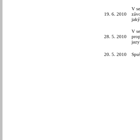
V s
19. 6. 2010
závo
jaký
V s
28. 5. 2010
prop
jaz
20
. 5. 2010
Spuš